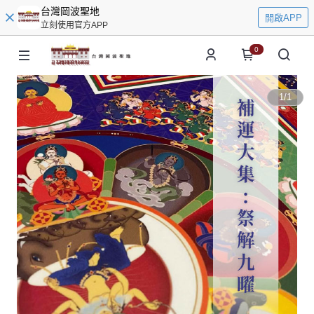
台灣岡波聖地
開啟APP
立刻使用官方APP
0
1
/
1