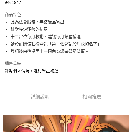
9461947
Apple Pay
商品特色
街口支付
此為法會服務，無結緣品寄出
針對特定運勢的補足
悠遊付
十二宮位每月移動，建議每月祭星補運
Google Pay
請於訂購備註欄登記「第一個登記於戶政的名字」
登記後由準提居士一週內為您做祭星法事。
全盈+PAY
銷售重點
AFTEE先享後付
針對個人情況，進行祭星補運
相關說明
【關於「AFTEE先享後付」】
ATM付款
AFTEE先享後付是「在收到商品之後才付款」的支付方式。 讓您購物簡單
便利好安心！
１．簡單：不需註冊會員、不需綁卡、不需儲值。
運送方式
詳細說明
相關推薦
２．便利：只要手機號碼，簡訊認證，即可結帳。
３．安心：先確認商品／服務後，再付款。
本島-法事項目
免運費
【「AFTEE先享後付」結帳流程】
１．於結帳方式選擇「AFTEE先享後付」後，將跳轉至「AFTEE先享後付」
離島-法事項目
結帳頁面，進行簡訊認證並確認金額後，即可完成結帳。
２．訂單成立數日內，您將收到繳費通知簡訊。