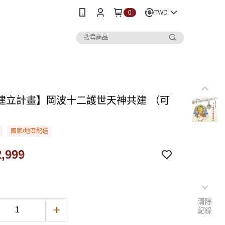
0
TWD
建立計畫】岡波十二護世天神共建 （可
國家/地區配送
,999
清除
紀錄