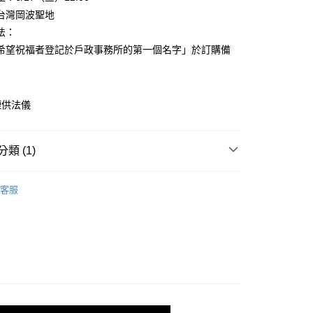
台灣岡波聖地
法：
希望祝福者登記於戶政事務所的第一個名字」於訂購備
y
享後付
煙供法儀
FTEE先享後付」】
先享後付是「在收到商品之後才付款」的支付方式。 讓您購物簡單
類 (1)
心！
：不需註冊會員、不需綁卡、不需儲值。
地法會集】
> 補運招財煙供法會
：只要手機號碼，簡訊認證，即可結帳。
客服
：先確認商品／服務後，再付款。
項目
EE先享後付」結帳流程】
方式選擇「AFTEE先享後付」後，將跳轉至「AFTEE先享後
頁面，進行簡訊認證並確認金額後，即可完成結帳。
項目
成立數日內，您將收到繳費通知簡訊。
費通知簡訊後14天內，點擊此簡訊中的連結，可透過四大超商
網路銀行／等多元方式進行付款，方視為交易完成。
：結帳手續完成當下不需立刻繳費，但若您需要取消訂單，請聯
事項目
查看運費
的店家。未經商家同意取消之訂單仍視為有效，需透過AFTEE