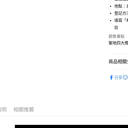
街口支付
地點：
悠遊付
登記方
填寫「
Google Pa
註
全盈+PAY
銷售重點
AFTEE先
聖地四大
相關說明
【關於「A
ATM付款
AFTEE
商品相關分
便利好安
１．簡單
【岡波聖
２．便利
分享
運送方式
３．安心
本島-法事
【「AFT
免運費
１．於結帳
付」結帳
離島-法事
２．訂單
說明
相關推薦
３．收到繳
免運費
／ATM／
※ 請注意
海外：法
絡購買商品