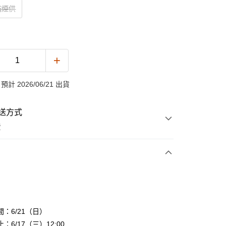
滿煙供
計 2026/06/21 出貨
送方式
費
次付款
：6/21（日）
：6/17（三）12:00