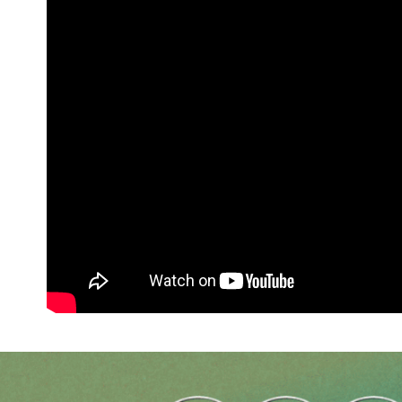
先享後付
※ 交易是
是否繳費成
付客戶支
【注意事
１．透過由
交易，需
求債權轉
２．關於
https://aft
３．未成
「AFTE
任。
４．使用「
即時審查
結果請求
５．嚴禁
形，恩沛
動。