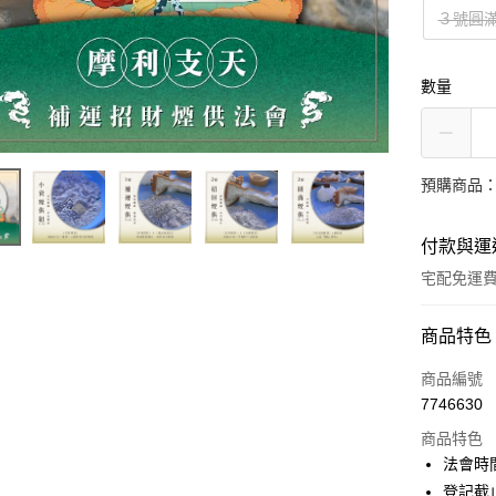
３號圓
數量
預購商品：預
付款與運
宅配免運
付款方式
商品特色
信用卡一
商品編號
7746630
LINE Pay
商品特色
Apple Pay
法會時間
登記截止