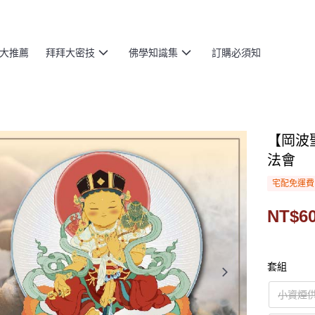
大推薦
拜拜大密技
佛學知識集
訂購必須知
【岡波
法會
宅配免運費
NT$60
套組
小資煙