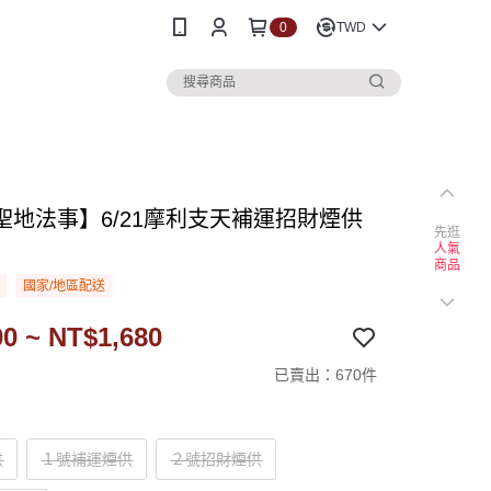
0
TWD
聖地法事】6/21摩利支天補運招財煙供
先逛
人氣
商品
國家/地區配送
0 ~ NT$1,680
已賣出：670件
供
１號補運煙供
２號招財煙供