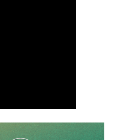
繳納相關費用。
否成功請以「AFTEE先享後付 」之結帳頁面顯示為準，若有關於
功／繳費後需取消欲退款等相關疑問，請聯繫「AFTEE先享後
援中心」
https://netprotections.freshdesk.com/support/home
項】
恩沛科技股份有限公司提供之「AFTEE先享後付」服務完成之
依本服務之必要範圍內提供個人資料，並將交易相關給付款項請
讓予恩沛科技股份有限公司。
個人資料處理事宜，請瀏覽以下網址：
ee.tw/terms/#terms3
年的使用者請事先徵得法定代理人或監護人之同意方可使用
E先享後付」，若未經同意申辦者引起之損失，本公司不負相關責
AFTEE先享後付」時，將依據個別帳號之用戶狀況，依本公司
核予不同之上限額度；若仍有額度不足之情形，本公司將視審查
用戶進行身份認證。
一人註冊多個帳號或使用他人資訊註冊。若發現惡意使用之情
科技股份有限公司將有權停止該用戶之使用額度並採取法律行