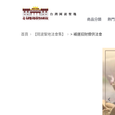
商品分類
熱門
首頁
【岡波聖地法會集】
> 補運招財煙供法會