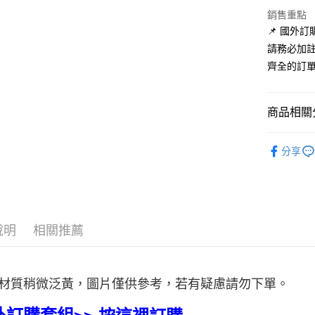
Google Pa
銷售重點
📌 國外
全盈+PAY
請務必加
AFTEE先
齊全的訂
相關說明
【關於「A
ATM付款
AFTEE
商品相關分
便利好安
１．簡單
【神佛護
２．便利
分享
運送方式
３．安心
本島-商品
【「AFT
每筆NT$1
１．於結帳
付」結帳
離島-商品
２．訂單
說明
相關推薦
３．收到繳
每筆NT$3
／ATM／
※ 請注意
海外：商
絡購買商品
材質稍微泛黃，圖片僅供參考，若有疑慮請勿下單。
先享後付
※ 交易是
是否繳費成