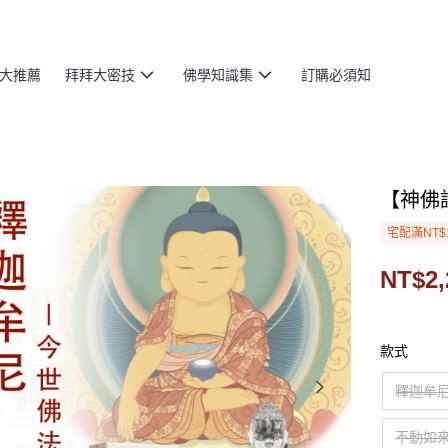
大推薦
拜拜大密技
佛學知識集
訂購必須知
【神佛
宅配滿NT$
NT$2,
款式
釋迦牟
不動如