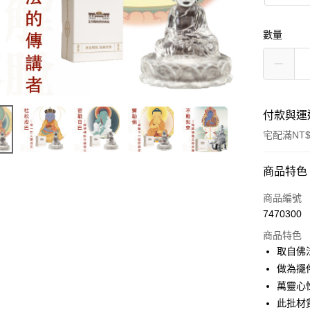
數量
付款與運
宅配滿NT$
付款方式
商品特色
信用卡一
商品編號
7470300
LINE Pay
商品特色
Apple Pay
取自佛
做為擺
街口支付
萬靈心
悠遊付
此批材