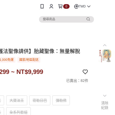
0
TWD
護法聖像請供】胎藏聖像：無量解脫
1,000免運
國家/地區配送
299 ~ NT$9,999
已賣出：82件
尼
大寶法王
密勒日巴
彌勒佛
清除
紀錄
來
全系列套組