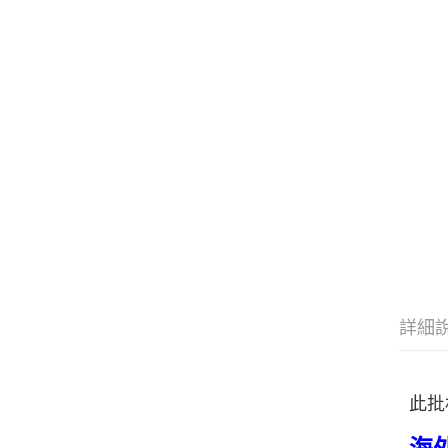
詳細
此批