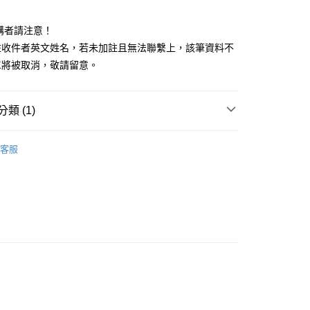
y
訂購者請注意！
註收件者英文姓名，若未加註且無法聯繫上，該筆資料不
享後付
單將被取消，敬請留意。
FTEE先享後付」】
先享後付是「在收到商品之後才付款」的支付方式。 讓您購物簡單
類 (1)
心！
：不需註冊會員、不需綁卡、不需儲值。
法像請供】
：只要手機號碼，簡訊認證，即可結帳。
客服
：先確認商品／服務後，再付款。
項目
EE先享後付」結帳流程】
50，滿NT$1,000(含以上)免運費
方式選擇「AFTEE先享後付」後，將跳轉至「AFTEE先享後
頁面，進行簡訊認證並確認金額後，即可完成結帳。
項目
成立數日內，您將收到繳費通知簡訊。
費通知簡訊後14天內，點擊此簡訊中的連結，可透過四大超商
00，滿NT$2,000(含以上)免運費
網路銀行／等多元方式進行付款，方視為交易完成。
：結帳手續完成當下不需立刻繳費，但若您需要取消訂單，請聯
品項目
查看運費
的店家。未經商家同意取消之訂單仍視為有效，需透過AFTEE
繳納相關費用。
否成功請以「AFTEE先享後付 」之結帳頁面顯示為準，若有關於
功／繳費後需取消欲退款等相關疑問，請聯繫「AFTEE先享後