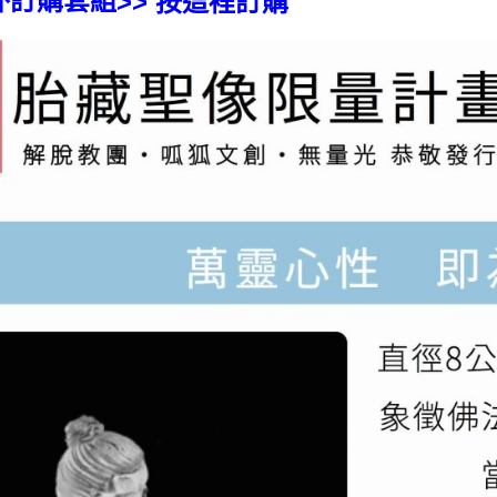
外訂購套組
>>
這裡訂購
按
付客戶支
【注意事
１．透過由
交易，需
求債權轉
２．關於
https://aft
３．未成
「AFTE
任。
４．使用「
即時審查
結果請求
５．嚴禁
形，恩沛
動。