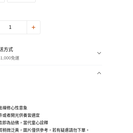
送方式
1,000免運
次付款
法禪修心性意象
件或者開光供養皆適宜
性即為幼佛，當代童心詮釋
質稍微泛黃，圖片僅供參考，若有疑慮請勿下單。