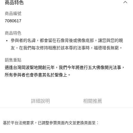
商品特色
信用卡一次付款
商品編號
LINE Pay
7080617
Apple Pay
商品特色
街口支付
參與者的名諱，都會留在石像背後或佛像底部，讓您與您的親
友，在我們每次修持相應於該本尊的法事時，福德增長無窮。
悠遊付
銷售重點
Google Pay
適逢台灣岡波聖地開創元年，我們今年將進行五大佛像開光法事，
全盈+PAY
所有參與者也會恭書其名於聖像上。
AFTEE先享後付
相關說明
【關於「AFTEE先享後付」】
詳細說明
相關推薦
ATM付款
AFTEE先享後付是「在收到商品之後才付款」的支付方式。 讓您購物簡單
便利好安心！
１．簡單：不需註冊會員、不需綁卡、不需儲值。
運送方式
２．便利：只要手機號碼，簡訊認證，即可結帳。
基於平台法規要求，已調整參贊頁面內文並更換頁面至：
３．安心：先確認商品／服務後，再付款。
本島-法事項目