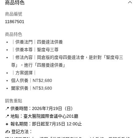
商品特色
信用卡一次付款
商品編號
LINE Pay
11867501
Apple Pay
商品特色
街口支付
｜供養法門｜四曼達法供養
｜供養本尊｜聖度母三尊
悠遊付
｜修法內容｜岡倉版的度母四曼達法會，是針對「聖度母三
Google Pay
尊」，進行「四層曼達供養」
｜方案選擇｜
全盈+PAY
個人供養｜NT$2,680
AFTEE先享後付
闔家供養｜NT$3,680
相關說明
銷售重點
【關於「AFTEE先享後付」】
ATM付款
AFTEE先享後付是「在收到商品之後才付款」的支付方式。 讓您購物簡單
📍 供養時間：2026年7月19日（日）
便利好安心！
📍 地點：臺大醫院國際會議中心201廳
１．簡單：不需註冊會員、不需綁卡、不需儲值。
運送方式
２．便利：只要手機號碼，簡訊認證，即可結帳。
🔸 報名期間：即日起至7月15日 12:00止
３．安心：先確認商品／服務後，再付款。
本島-法事項目
✍️ 登記方法：