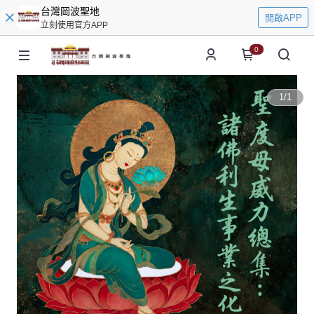
台灣岡波聖地
開啟APP
立刻使用官方APP
0
1
/
1