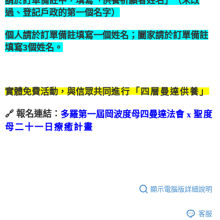
請於訂單備註中，填寫「供養祈願者姓名」（未改
過、登記戶政的第一個名字）
個人請於訂單備註填寫一個姓名；闔家請於訂單備註
填寫3個姓名。
實體免費活動，與信眾共同
進行「四層曼達供養」
🔗
報名連結
：
多羅第一屆岡波度母四曼達法會 x
聖度
母二十一日療癒計畫
顯示電腦版詳細說明
客服