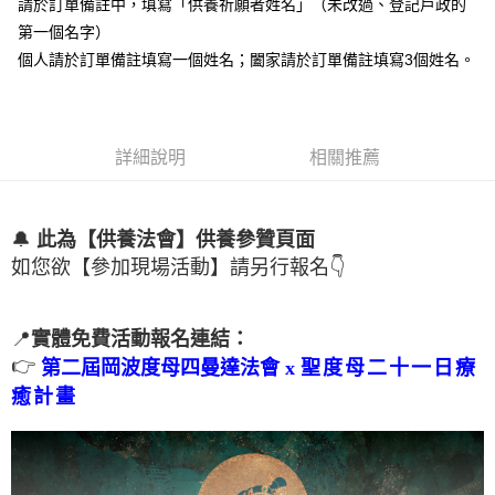
免運費
請於訂單備註中，填寫「供養祈願者姓名」（未改過、登記戶政的
【「AFTEE先享後付」結帳流程】
１．於結帳方式選擇「AFTEE先享後付」後，將跳轉至「AFTEE先享後付」
第一個名字）
離島-法事項目
結帳頁面，進行簡訊認證並確認金額後，即可完成結帳。
個人請於訂單備註填寫一個姓名；闔家請於訂單備註填寫3個姓名。
２．訂單成立數日內，您將收到繳費通知簡訊。
免運費
３．收到繳費通知簡訊後14天內，點擊此簡訊中的連結，可透過四大超商／
ATM／網路銀行／等多元方式進行付款，方視為交易完成。
海外：法事項目
查看運費
※ 請注意：結帳手續完成當下不需立刻繳費，但若您需要取消訂單，請聯絡
購買商品的店家。未經商家同意取消之訂單仍視為有效，需透過AFTEE先享
詳細說明
相關推薦
後付繳納相關費用。
※ 交易是否成功請以「AFTEE先享後付 」之結帳頁面顯示為準，若有關於
是否繳費成功／繳費後需取消欲退款等相關疑問，請聯繫「AFTEE先享後付
客戶支援中心」
https://netprotections.freshdesk.com/support/home
🔔
此為【供養法會】供養參贊頁面
【注意事項】
如您欲【參加現場活動】請另行報名👇
１．透過由恩沛科技股份有限公司提供之「AFTEE先享後付」服務完成之交
易，需依本服務之必要範圍內提供個人資料，並將交易相關給付款項請求債
權轉讓予恩沛科技股份有限公司。
📍
實體免費活動報名連結：
２．關於個人資料處理事宜，請瀏覽以下網址：
👉
https://aftee.tw/terms/#terms3
第二屆岡波度母四曼達法會 x
聖度母二十一日療
３．未成年的使用者請事先徵得法定代理人或監護人之同意方可使用
癒計畫
「AFTEE先享後付」，若未經同意申辦者引起之損失，本公司不負相關責
任。
４．使用「AFTEE先享後付」時，將依據個別帳號之用戶狀況，依本公司即
時審查核予不同之上限額度；若仍有額度不足之情形，本公司將視審查結果
請求用戶進行身份認證。