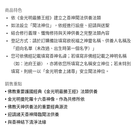
Apple Pay
商品特色
街口支付
依《金光明最勝王經》建立之善神聞法供養法類
如法設立「聞法神位」，依經進行設座、迎請與送聖
悠遊付
結合修行義理、懺悔修持與天神供養之完整法類內容
Google Pay
登記方式：請於訂購備註填寫欲祝福之神靈名稱、供養人名稱及
「迴向名單（未改過、出生時第一個名字）」
全盈+PAY
您可依佛經記載填寫善神名諱；若填寫非佛經記載之神明名稱
AFTEE先享後付
（如：池府王爺），亦將依您所填寫之名稱安立神位；若未特別
相關說明
填寫，則統一以「金光明會上諸尊」安立聞法神位。
【關於「AFTEE先享後付」】
ATM付款
AFTEE先享後付是「在收到商品之後才付款」的支付方式。 讓您購物簡單
銷售重點
便利好安心！
• 佛教重要護國經典《金光明最勝王經》法類供養
１．簡單：不需註冊會員、不需綁卡、不需儲值。
運送方式
２．便利：只要手機號碼，簡訊認證，即可結帳。
• 金光明曼陀羅十六善神像，作為共修所依
３．安心：先確認商品／服務後，再付款。
本島-法事項目
• 佛教天神供養法的重要經典源流
免運費
• 迎請諸天善神降臨聞法供養
【「AFTEE先享後付」結帳流程】
１．於結帳方式選擇「AFTEE先享後付」後，將跳轉至「AFTEE先享後付」
• 與善神結下清淨法緣
離島-法事項目
結帳頁面，進行簡訊認證並確認金額後，即可完成結帳。
２．訂單成立數日內，您將收到繳費通知簡訊。
免運費
３．收到繳費通知簡訊後14天內，點擊此簡訊中的連結，可透過四大超商／