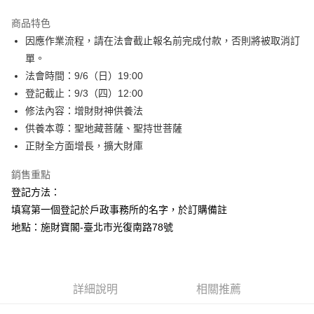
Apple Pay
商品特色
街口支付
因應作業流程，請在法會截止報名前完成付款，否則將被取消訂
單。
悠遊付
法會時間：9/6（日）19:00
Google Pay
登記截止：9/3（四）12:00
修法內容：增財財神供養法
全盈+PAY
供養本尊：聖地藏菩薩、聖持世菩薩
AFTEE先享後付
正財全方面增長，擴大財庫
相關說明
銷售重點
【關於「AFTEE先享後付」】
ATM付款
AFTEE先享後付是「在收到商品之後才付款」的支付方式。 讓您購物簡單
登記方法：
便利好安心！
填寫第一個登記於戶政事務所的名字，於訂購備註
１．簡單：不需註冊會員、不需綁卡、不需儲值。
運送方式
２．便利：只要手機號碼，簡訊認證，即可結帳。
地點：施財寶閣-臺北市光復南路78號
３．安心：先確認商品／服務後，再付款。
本島-法事項目
免運費
【「AFTEE先享後付」結帳流程】
１．於結帳方式選擇「AFTEE先享後付」後，將跳轉至「AFTEE先享後付」
離島-法事項目
結帳頁面，進行簡訊認證並確認金額後，即可完成結帳。
詳細說明
相關推薦
２．訂單成立數日內，您將收到繳費通知簡訊。
免運費
３．收到繳費通知簡訊後14天內，點擊此簡訊中的連結，可透過四大超商／