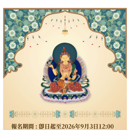
ATM／網路銀行／等多元方式進行付款，方視為交易完成。
海外：法事項目
查看運費
※ 請注意：結帳手續完成當下不需立刻繳費，但若您需要取消訂單，請聯絡
購買商品的店家。未經商家同意取消之訂單仍視為有效，需透過AFTEE先享
後付繳納相關費用。
※ 交易是否成功請以「AFTEE先享後付 」之結帳頁面顯示為準，若有關於
是否繳費成功／繳費後需取消欲退款等相關疑問，請聯繫「AFTEE先享後付
客戶支援中心」
https://netprotections.freshdesk.com/support/home
【注意事項】
１．透過由恩沛科技股份有限公司提供之「AFTEE先享後付」服務完成之交
易，需依本服務之必要範圍內提供個人資料，並將交易相關給付款項請求債
權轉讓予恩沛科技股份有限公司。
２．關於個人資料處理事宜，請瀏覽以下網址：
https://aftee.tw/terms/#terms3
３．未成年的使用者請事先徵得法定代理人或監護人之同意方可使用
「AFTEE先享後付」，若未經同意申辦者引起之損失，本公司不負相關責
任。
４．使用「AFTEE先享後付」時，將依據個別帳號之用戶狀況，依本公司即
時審查核予不同之上限額度；若仍有額度不足之情形，本公司將視審查結果
請求用戶進行身份認證。
５．嚴禁一人註冊多個帳號或使用他人資訊註冊。若發現惡意使用之情形，
恩沛科技股份有限公司將有權停止該用戶之使用額度並採取法律行動。