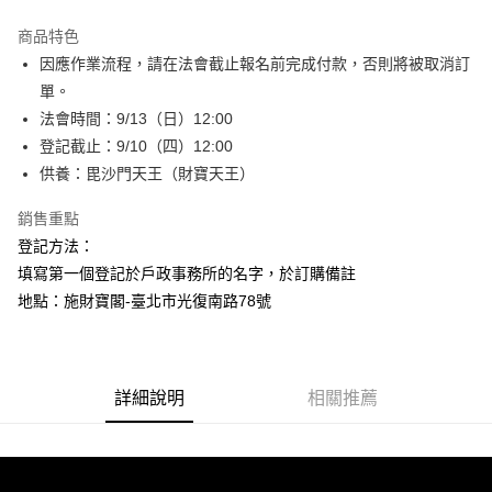
Apple Pay
商品特色
街口支付
因應作業流程，請在法會截止報名前完成付款，否則將被取消訂
單。
悠遊付
法會時間：9/13（日）12:00
Google Pay
登記截止：9/10（四）12:00
供養：毘沙門天王（財寶天王）
全盈+PAY
銷售重點
AFTEE先享後付
登記方法：
相關說明
填寫第一個登記於戶政事務所的名字，於訂購備註
【關於「AFTEE先享後付」】
ATM付款
AFTEE先享後付是「在收到商品之後才付款」的支付方式。 讓您購物簡單
地點：施財寶閣-臺北市光復南路78號
便利好安心！
１．簡單：不需註冊會員、不需綁卡、不需儲值。
運送方式
２．便利：只要手機號碼，簡訊認證，即可結帳。
３．安心：先確認商品／服務後，再付款。
本島-法事項目
詳細說明
相關推薦
免運費
【「AFTEE先享後付」結帳流程】
１．於結帳方式選擇「AFTEE先享後付」後，將跳轉至「AFTEE先享後付」
離島-法事項目
結帳頁面，進行簡訊認證並確認金額後，即可完成結帳。
２．訂單成立數日內，您將收到繳費通知簡訊。
免運費
３．收到繳費通知簡訊後14天內，點擊此簡訊中的連結，可透過四大超商／