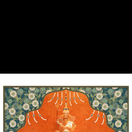
ATM／網路銀行／等多元方式進行付款，方視為交易完成。
海外：法事項目
查看運費
※ 請注意：結帳手續完成當下不需立刻繳費，但若您需要取消訂單，請聯絡
購買商品的店家。未經商家同意取消之訂單仍視為有效，需透過AFTEE先享
後付繳納相關費用。
※ 交易是否成功請以「AFTEE先享後付 」之結帳頁面顯示為準，若有關於
是否繳費成功／繳費後需取消欲退款等相關疑問，請聯繫「AFTEE先享後付
客戶支援中心」
https://netprotections.freshdesk.com/support/home
【注意事項】
１．透過由恩沛科技股份有限公司提供之「AFTEE先享後付」服務完成之交
易，需依本服務之必要範圍內提供個人資料，並將交易相關給付款項請求債
權轉讓予恩沛科技股份有限公司。
２．關於個人資料處理事宜，請瀏覽以下網址：
https://aftee.tw/terms/#terms3
３．未成年的使用者請事先徵得法定代理人或監護人之同意方可使用
「AFTEE先享後付」，若未經同意申辦者引起之損失，本公司不負相關責
任。
４．使用「AFTEE先享後付」時，將依據個別帳號之用戶狀況，依本公司即
時審查核予不同之上限額度；若仍有額度不足之情形，本公司將視審查結果
請求用戶進行身份認證。
５．嚴禁一人註冊多個帳號或使用他人資訊註冊。若發現惡意使用之情形，
恩沛科技股份有限公司將有權停止該用戶之使用額度並採取法律行動。