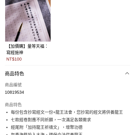
Apple Pay
街口支付
悠遊付
Google Pay
【加價購】量等天福：
寫經施神
全盈+PAY
NT$100
AFTEE先享後付
相關說明
商品特色
【關於「AFTEE先享後付」】
ATM付款
商品編號
AFTEE先享後付是「在收到商品之後才付款」的支付方式。 讓您購物簡單
便利好安心！
10819534
１．簡單：不需註冊會員、不需綁卡、不需儲值。
運送方式
２．便利：只要手機號碼，簡訊認證，即可結帳。
商品特色
３．安心：先確認商品／服務後，再付款。
本島-商品項目
每份包含抄寫經文一份+龍王法會，您抄寫的經文將供養龍王
每筆NT$150，滿NT$1,000(含以上)免運費
【「AFTEE先享後付」結帳流程】
七款經卷對應不同祈願，一次滿足各類需求
１．於結帳方式選擇「AFTEE先享後付」後，將跳轉至「AFTEE先享後付」
經尾附「加持龍王祈禱文」，增聚功德
離島-商品項目
結帳頁面，進行簡訊認證並確認金額後，即可完成結帳。
２．訂單成立數日內，您將收到繳費通知簡訊。
每季海祭投入大海，環保合法供養龍王