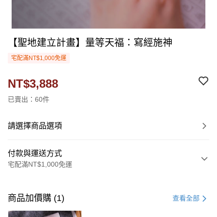
【聖地建立計畫】量等天福：寫經施神
宅配滿NT$1,000免運
NT$3,888
已賣出：60件
請選擇商品選項
付款與運送方式
宅配滿NT$1,000免運
付款方式
信用卡一次付款
商品加價購 (1)
查看全部
LINE Pay