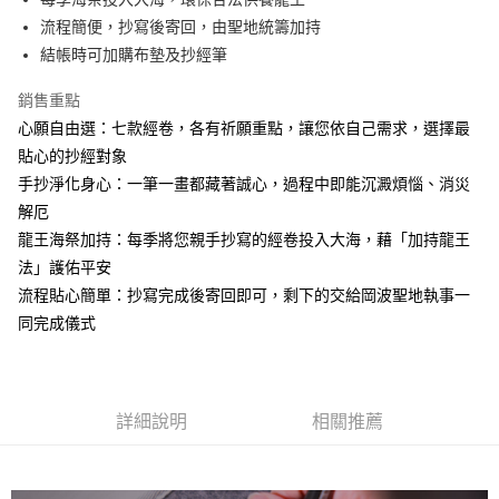
每筆NT$300，滿NT$2,000(含以上)免運費
３．收到繳費通知簡訊後14天內，點擊此簡訊中的連結，可透過四大超商／
流程簡便，抄寫後寄回，由聖地統籌加持
ATM／網路銀行／等多元方式進行付款，方視為交易完成。
結帳時可加購布墊及抄經筆
※ 請注意：結帳手續完成當下不需立刻繳費，但若您需要取消訂單，請聯絡
購買商品的店家。未經商家同意取消之訂單仍視為有效，需透過AFTEE先享
後付繳納相關費用。
銷售重點
※ 交易是否成功請以「AFTEE先享後付 」之結帳頁面顯示為準，若有關於
心願自由選：七款經卷，各有祈願重點，讓您依自己需求，選擇最
是否繳費成功／繳費後需取消欲退款等相關疑問，請聯繫「AFTEE先享後付
貼心的抄經對象
客戶支援中心」
https://netprotections.freshdesk.com/support/home
手抄淨化身心：一筆一畫都藏著誠心，過程中即能沉澱煩惱、消災
【注意事項】
解厄
１．透過由恩沛科技股份有限公司提供之「AFTEE先享後付」服務完成之交
易，需依本服務之必要範圍內提供個人資料，並將交易相關給付款項請求債
龍王海祭加持：每季將您親手抄寫的經卷投入大海，藉「加持龍王
權轉讓予恩沛科技股份有限公司。
法」護佑平安
２．關於個人資料處理事宜，請瀏覽以下網址：
流程貼心簡單：抄寫完成後寄回即可，剩下的交給岡波聖地執事一
https://aftee.tw/terms/#terms3
３．未成年的使用者請事先徵得法定代理人或監護人之同意方可使用
同完成儀式
「AFTEE先享後付」，若未經同意申辦者引起之損失，本公司不負相關責
任。
４．使用「AFTEE先享後付」時，將依據個別帳號之用戶狀況，依本公司即
時審查核予不同之上限額度；若仍有額度不足之情形，本公司將視審查結果
請求用戶進行身份認證。
詳細說明
相關推薦
５．嚴禁一人註冊多個帳號或使用他人資訊註冊。若發現惡意使用之情形，
恩沛科技股份有限公司將有權停止該用戶之使用額度並採取法律行動。